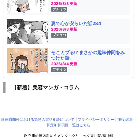
2026/8/8 更新
プチうつ
妻で心が安らいだ話284
2026/8/8 更新
プチうつ
そこカブる!? まさかの趣味仲間をみ
つけた話。
2026/8/4 更新
プチうつ
【新着】美容マンガ・コラム
診療時間外における緊急の電話相談について
|
プライバシーポリシー
|
施設基準・
算定加算項目一覧はこちら
© 立川心療内科ゆうメンタルクリニック立川院/精神科