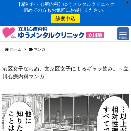
X
【精神科・心療内科】ゆうメンタルクリニック
初めての方もお気軽にお越しください。
診察申込
MENU
ホーム
>
マンガ
港区女子ならぬ、文京区女子によるギャラ飲み。～立
川心療内科マンガ