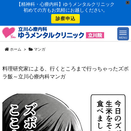
X
【精神科・心療内科】ゆうメンタルクリニック
初めての方もお気軽にお越しください。
診察申込
MENU
ホーム
>
マンガ
料理研究家による、行くところまで行っちゃったズボ
ラ飯～立川心療内科マンガ