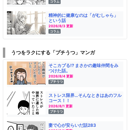
コラム
精神的に健康なのは「がむしゃら」
という話
2026/8/3 更新
コラム
うつをラクにする「プチうつ」マンガ
そこカブる!? まさかの趣味仲間をみ
つけた話。
2026/8/4 更新
プチうつ
ストレス限界…そんなときはあのフル
コース！！
2026/8/1 更新
プチうつ
妻で心が安らいだ話283